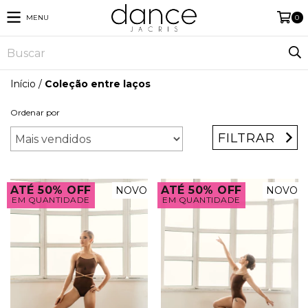
MENU
0
Início
/
Coleção entre laços
Ordenar por
FILTRAR
ATÉ 50% OFF
ATÉ 50% OFF
NOVO
NOVO
EM QUANTIDADE
EM QUANTIDADE