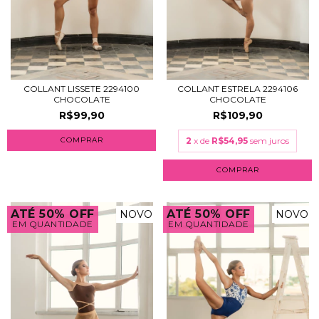
COLLANT LISSETE 2294100
COLLANT ESTRELA 2294106
CHOCOLATE
CHOCOLATE
R$99,90
R$109,90
COMPRAR
2
x de
R$54,95
sem juros
COMPRAR
ATÉ 50% OFF
ATÉ 50% OFF
NOVO
NOVO
EM QUANTIDADE
EM QUANTIDADE