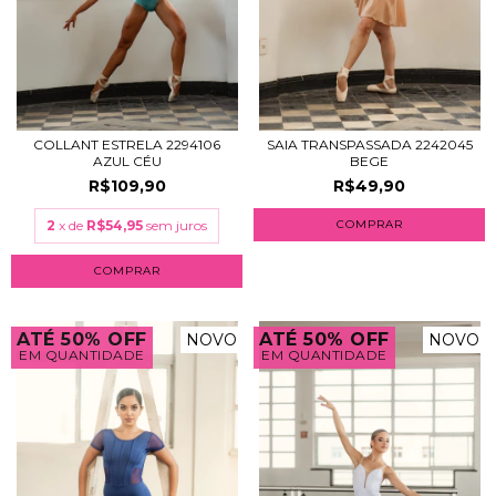
COLLANT ESTRELA 2294106
SAIA TRANSPASSADA 2242045
AZUL CÉU
BEGE
R$109,90
R$49,90
2
x de
R$54,95
sem juros
COMPRAR
COMPRAR
ATÉ 50% OFF
ATÉ 50% OFF
NOVO
NOVO
EM QUANTIDADE
EM QUANTIDADE