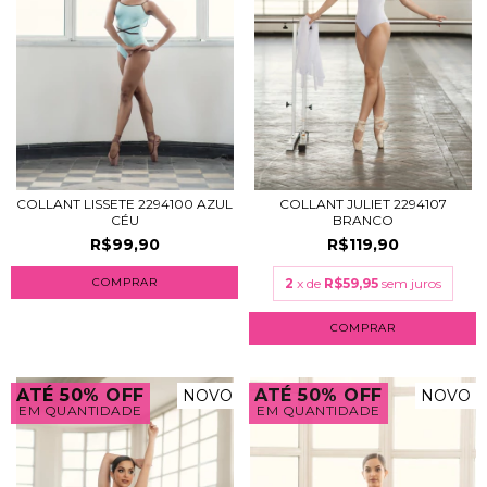
COLLANT LISSETE 2294100 AZUL
COLLANT JULIET 2294107
CÉU
BRANCO
R$99,90
R$119,90
COMPRAR
2
x de
R$59,95
sem juros
COMPRAR
ATÉ 50% OFF
ATÉ 50% OFF
NOVO
NOVO
EM QUANTIDADE
EM QUANTIDADE