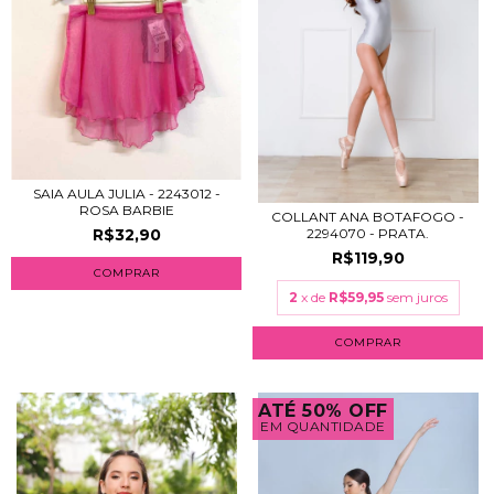
SAIA AULA JULIA - 2243012 -
ROSA BARBIE
COLLANT ANA BOTAFOGO -
R$32,90
2294070 - PRATA.
R$119,90
COMPRAR
2
x de
R$59,95
sem juros
COMPRAR
ATÉ 50% OFF
EM QUANTIDADE