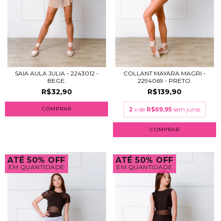
SAIA AULA JULIA - 2243012 -
COLLANT MAYARA MAGRI -
BEGE.
2294069 - PRETO.
R$32,90
R$139,90
COMPRAR
2
x de
R$69,95
sem juros
COMPRAR
ATÉ 50% OFF
ATÉ 50% OFF
EM QUANTIDADE
EM QUANTIDADE