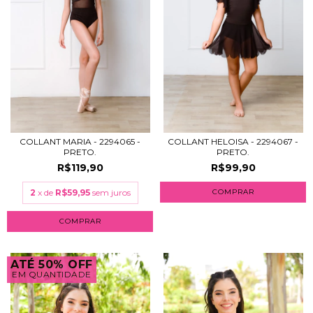
COLLANT MARIA - 2294065 -
COLLANT HELOISA - 2294067 -
PRETO.
PRETO.
R$119,90
R$99,90
2
x de
R$59,95
sem juros
COMPRAR
COMPRAR
ATÉ 50% OFF
EM QUANTIDADE