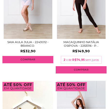
SAIA AULA JULIA - 2243012 -
MACAQUINHO NATÁLIA
BRANCO.
OSIPOVA - 2253316 - P...
R$32,90
R$149,90
COMPRAR
2
x de
R$74,95
sem juros
COMPRAR
ATÉ 50% OFF
ATÉ 50% OFF
EM QUANTIDADE
EM QUANTIDADE