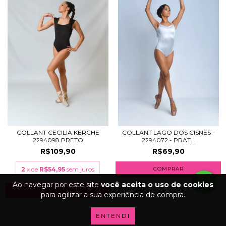
COLLANT CECILIA KERCHE
COLLANT LAGO DOS CISNES -
2294098 PRETO
2294072 - PRAT...
R$109,90
R$69,90
2
x de
R$54,95
sem juros
COMPRAR
Ao navegar por este site
você aceita o uso de cookies
COMPRAR
para agilizar a sua experiência de compra.
ENTENDI