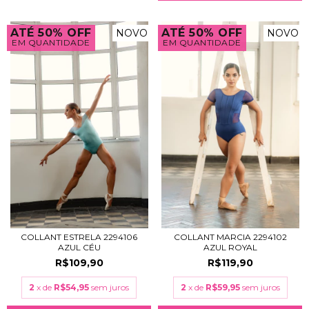
ATÉ 50% OFF
ATÉ 50% OFF
NOVO
NOVO
EM QUANTIDADE
EM QUANTIDADE
COLLANT ESTRELA 2294106
COLLANT MARCIA 2294102
AZUL CÉU
AZUL ROYAL
R$109,90
R$119,90
2
x de
R$54,95
sem juros
2
x de
R$59,95
sem juros