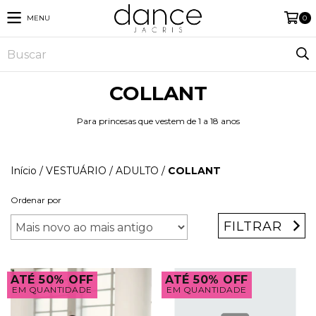
MENU
0
COLLANT
Para princesas que vestem de 1 a 18 anos
Início
/
VESTUÁRIO
/
ADULTO
/
COLLANT
Ordenar por
FILTRAR
ATÉ 50% OFF
ATÉ 50% OFF
EM QUANTIDADE
EM QUANTIDADE