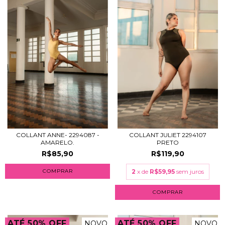
COLLANT ANNE- 2294087 -
COLLANT JULIET 2294107
AMARELO.
PRETO
R$85,90
R$119,90
COMPRAR
2
x de
R$59,95
sem juros
COMPRAR
ATÉ 50% OFF
ATÉ 50% OFF
NOVO
NOVO