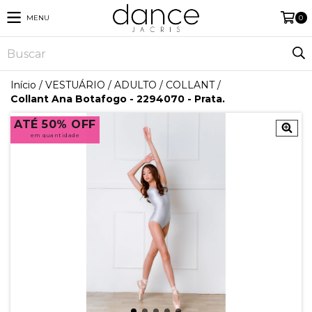
MENU
0
Início
/
VESTUÁRIO
/
ADULTO
/
COLLANT
/
Collant Ana Botafogo - 2294070 - Prata.
ATÉ 50% OFF
em quantidade