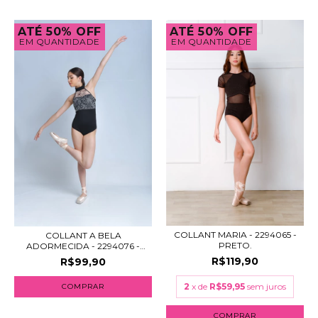
ATÉ 50% OFF
ATÉ 50% OFF
EM QUANTIDADE
EM QUANTIDADE
COLLANT MARIA - 2294065 -
COLLANT A BELA
PRETO.
ADORMECIDA - 2294076 -
PR...
R$119,90
R$99,90
2
x de
R$59,95
sem juros
COMPRAR
COMPRAR