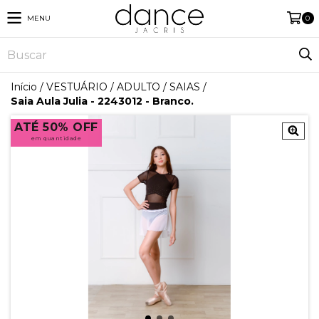
MENU
0
Início
/
VESTUÁRIO
/
ADULTO
/
SAIAS
/
Saia Aula Julia - 2243012 - Branco.
ATÉ 50% OFF
em quantidade